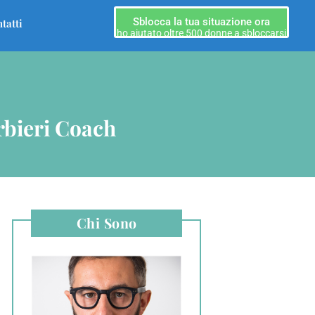
Sblocca la tua situazione ora
tatti
ho aiutato oltre 500 donne a sbloccarsi
rbieri Coach
Chi Sono