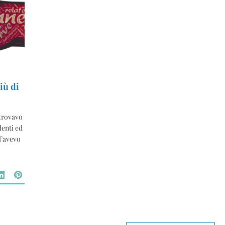
più di
 trovavo
denti ed
 l’avevo