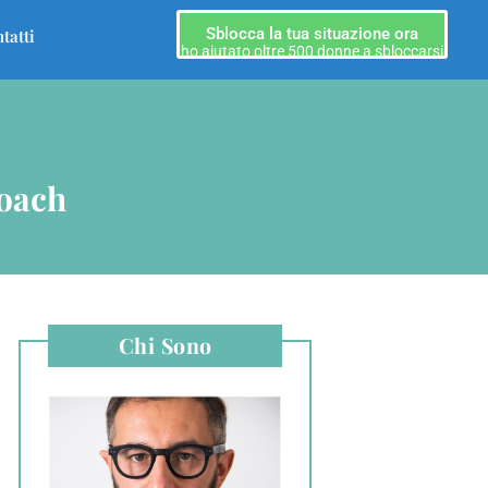
Sblocca la tua situazione ora
tatti
ho aiutato oltre 500 donne a sbloccarsi
Coach
Chi Sono