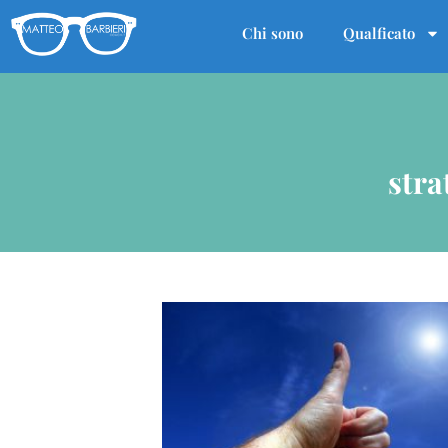
Chi sono
Qualficato
stra