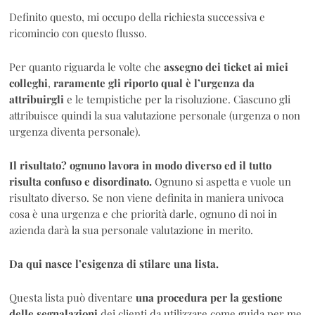
Definito questo, mi occupo della richiesta successiva e
ricomincio con questo flusso.
Per quanto riguarda le volte che
assegno dei ticket ai miei
colleghi
,
raramente
gli
riporto
qual è l’urgenza da
attribuirgli
e le tempistiche per la risoluzione. Ciascuno gli
attribuisce quindi la sua valutazione personale (urgenza o non
urgenza diventa personale).
Il risultato? ognuno lavora in modo diverso ed il tutto
risulta confuso e disordinato.
Ognuno si aspetta e vuole un
risultato diverso. Se non viene definita in maniera univoca
cosa è una urgenza e che priorità darle, ognuno di noi in
azienda darà la sua personale valutazione in merito.
Da qui nasce l’esigenza di stilare una lista.
Questa lista può diventare
una
procedura
per
la
gestione
delle
segnalazioni
dei clienti da utilizzare come guida per me