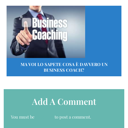
MA VOI LO SAPETE COSA È DAVVERO UN
BUSINESS COACH?
Add A Comment
You must be
logged in
to post a comment.