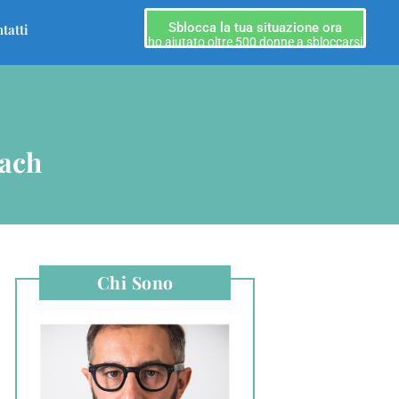
Sblocca la tua situazione ora
tatti
ho aiutato oltre 500 donne a sbloccarsi
oach
Chi Sono