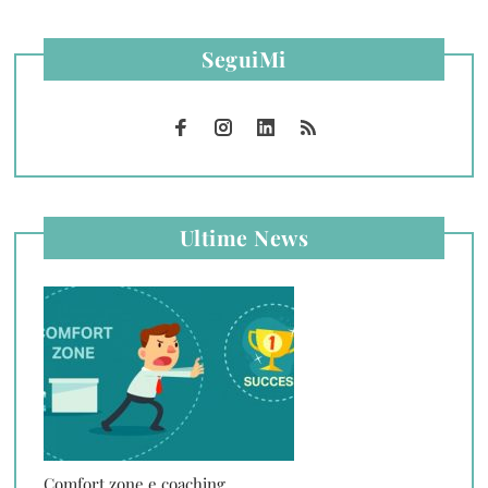
SeguiMi
Ultime News
Comfort zone e coaching