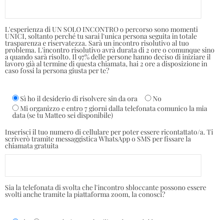
L'esperienza di UN SOLO INCONTRO o percorso sono momenti
UNICI, soltanto perché tu sarai l'unica persona seguita in totale
trasparenza e riservatezza. Sarà un incontro risolutivo al tuo
problema. L'incontro risolutivo avrà durata di 2 ore o comunque sino
a quando sarà risolto. Il 97% delle persone hanno deciso di iniziare il
lavoro già al termine di questa chiamata, hai 2 ore a disposizione in
caso fossi la persona giusta per te?
Sì ho il desiderio di risolvere sin da ora
No
Mi organizzo e entro 7 giorni dalla telefonata comunico la mia
data (se tu Matteo sei disponibile)
Inserisci il tuo numero di cellulare per poter essere ricontattato/a. Ti
scriverò tramite messaggistica WhatsApp o SMS per fissare la
chiamata gratuita
Sia la telefonata di svolta che l'incontro sbloccante possono essere
svolti anche tramite la piattaforma zoom, la conosci?