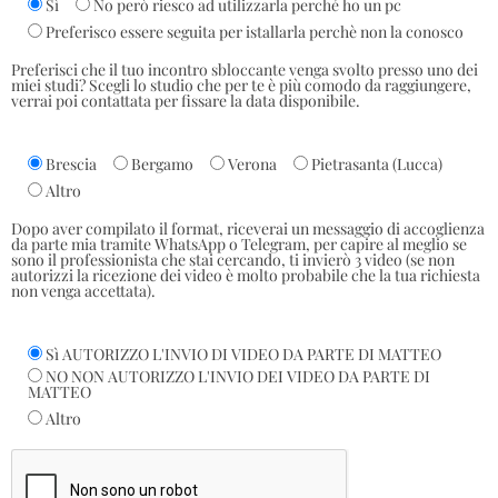
Sì
No però riesco ad utilizzarla perché ho un pc
Preferisco essere seguita per istallarla perchè non la conosco
Preferisci che il tuo incontro sbloccante venga svolto presso uno dei
miei studi? Scegli lo studio che per te è più comodo da raggiungere,
verrai poi contattata per fissare la data disponibile.
Brescia
Bergamo
Verona
Pietrasanta (Lucca)
Altro
Dopo aver compilato il format, riceverai un messaggio di accoglienza
da parte mia tramite WhatsApp o Telegram, per capire al meglio se
sono il professionista che stai cercando, ti invierò 3 video (se non
autorizzi la ricezione dei video è molto probabile che la tua richiesta
non venga accettata).
Sì AUTORIZZO L'INVIO DI VIDEO DA PARTE DI MATTEO
NO NON AUTORIZZO L'INVIO DEI VIDEO DA PARTE DI
MATTEO
Altro